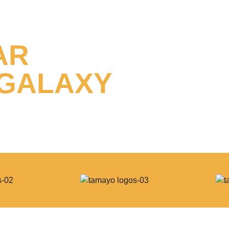
AR
 GALAXY