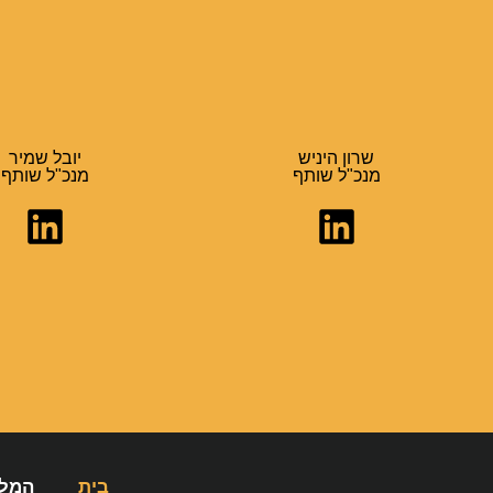
שרון היניש
יובל שמיר
מנכ"ל שותף
מנכ"ל שותף
בית
המלי